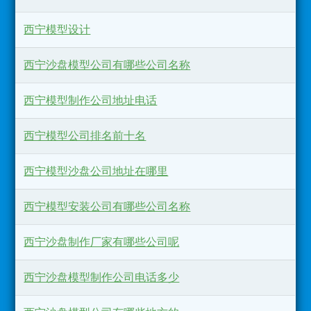
西宁模型设计
西宁沙盘模型公司有哪些公司名称
西宁模型制作公司地址电话
西宁模型公司排名前十名
西宁模型沙盘公司地址在哪里
西宁模型安装公司有哪些公司名称
西宁沙盘制作厂家有哪些公司呢
西宁沙盘模型制作公司电话多少