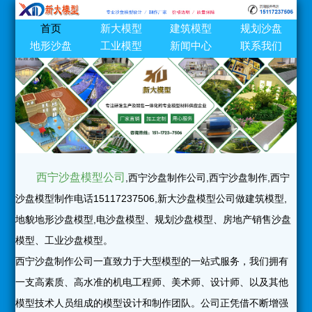
首页
新大模型
建筑模型
规划沙盘
地形沙盘
工业模型
新闻中心
联系我们
西宁沙盘模型公司
,西宁沙盘制作公司,西宁沙盘制作,西宁
沙盘模型制作电话15117237506,新大沙盘模型公司做建筑模型,
地貌地形沙盘模型,电沙盘模型、规划沙盘模型、房地产销售沙盘
模型、工业沙盘模型。
西宁沙盘制作公司一直致力于大型模型的一站式服务，我们拥有
一支高素质、高水准的机电工程师、美术师、设计师、以及其他
模型技术人员组成的模型设计和制作团队。公司正凭借不断增强