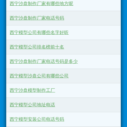
西宁沙盘制作厂家有哪些地方呢
西宁沙盘制作厂家电话号码
西宁模型公司有哪些名字好听
西宁模型公司排名榜前十名
西宁沙盘制作厂家电话号码是多少
西宁模型沙盘公司有哪些公司
西宁沙盘模型制作工厂
西宁模型公司地址电话
西宁模型安装公司电话号码