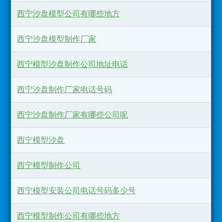
西宁沙盘模型公司有哪些地方
西宁沙盘模型制作厂家
西宁模型沙盘制作公司地址电话
西宁沙盘制作厂家电话号码
西宁沙盘制作厂家有哪些公司呢
西宁模型沙盘
西宁模型制作公司
西宁模型安装公司电话号码多少号
西宁模型制作公司有哪些地方