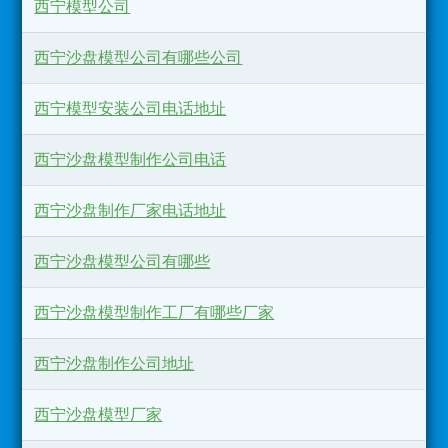
西宁模型公司
西宁沙盘模型公司有哪些公司
西宁模型安装公司电话地址
西宁沙盘模型制作公司电话
西宁沙盘制作厂家电话地址
西宁沙盘模型公司有哪些
西宁沙盘模型制作工厂有哪些厂家
西宁沙盘制作公司地址
西宁沙盘模型厂家