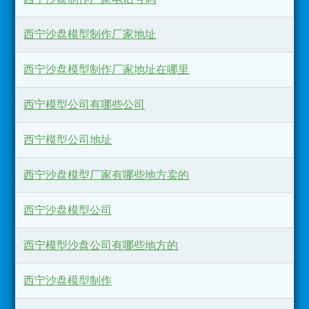
西宁沙盘模型制作厂家地址
西宁沙盘模型制作厂家地址在哪里
西宁模型公司有哪些公司
西宁模型公司地址
西宁沙盘模型厂家有哪些地方卖的
西宁沙盘模型公司
西宁模型沙盘公司有哪些地方的
西宁沙盘模型制作