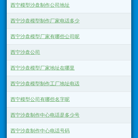
西宁模型沙盘制作公司地址
西宁沙盘模型制作厂家电话多少
西宁沙盘模型厂家有哪些公司呢
西宁沙盘公司
西宁沙盘模型厂家地址在哪里
西宁沙盘模型制作工厂地址电话
西宁模型公司有哪些名字呢
西宁沙盘制作中心电话是多少号
西宁沙盘制作中心电话号码