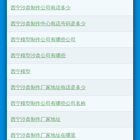
西宁沙盘制作公司电话多少
西宁沙盘制作中心电话号码是多少
西宁模型制作公司有哪些公司
西宁模型沙盘公司有哪些
西宁模型
西宁沙盘制作厂家地址电话是多少
西宁模型制作公司有哪些公司名称
西宁沙盘制作厂家地址
西宁沙盘制作厂家地址在哪里