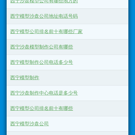
西宁沙盘模型公司有哪些地方的
西宁模型沙盘公司地址电话号码
西宁模型公司排名前十有哪些厂家
西宁沙盘模型制作公司有哪些
西宁模型制作公司电话多少号
西宁模型制作
西宁沙盘制作中心电话是多少号
西宁模型公司排名前十有哪些
西宁模型沙盘公司