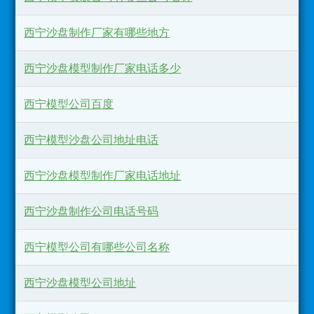
西宁沙盘制作厂家有哪些地方
西宁沙盘模型制作厂家电话多少
西宁模型公司百度
西宁模型沙盘公司地址电话
西宁沙盘模型制作厂家电话地址
西宁沙盘制作公司电话号码
西宁模型公司有哪些公司名称
西宁沙盘模型公司地址