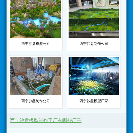
西宁沙盘模型公司
西宁沙盘制作公司
西宁沙盘制作公司
西宁沙盘模型厂家
西宁沙盘模型制作工厂有哪些厂子