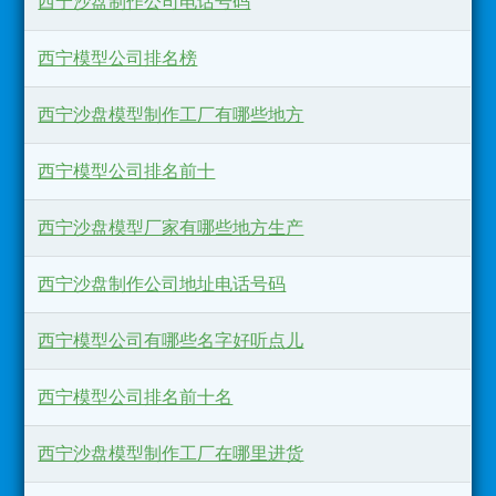
西宁沙盘制作公司电话号码
西宁模型公司排名榜
西宁沙盘模型制作工厂有哪些地方
西宁模型公司排名前十
西宁沙盘模型厂家有哪些地方生产
西宁沙盘制作公司地址电话号码
西宁模型公司有哪些名字好听点儿
西宁模型公司排名前十名
西宁沙盘模型制作工厂在哪里进货