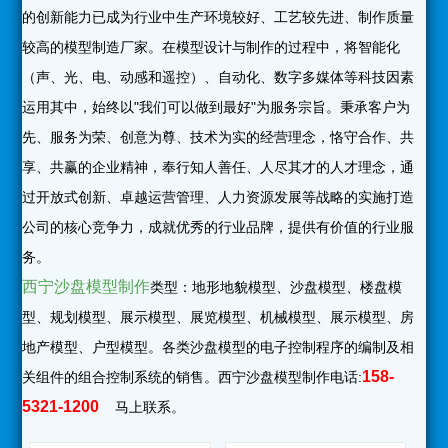
的创新能力已成为行业中生产环境较好、工艺较先进、制作质量
较高的模型制造厂家。在模型设计与制作的过程中，将智能化
（声、光、电、动感和遥控）、自动化、数字多媒体等科技因素
运用其中，始终以"我们可以做到最好"为服务宗旨。秉承客户为
先、服务为荣、创意为尊、技术为实的经营理念，恪守合作、共
享、共赢的企业精神，奉行知人善任、人尽其才的人才理念，通
过开放式创新、卓越运营管理、人力资源发展等战略的实施打造
公司的核心竞争力，成就优秀的行业品牌，提供有价值的行业服
务。
西宁沙盘模型制作
类型：地形地貌模型、沙盘模型、楼盘模
型、规划模型、展示模型、展览模型、机械模型、展示模型、房
地产模型、户型模型。各类沙盘模型的电子控制程序的编制及相
158-
关组件的组合控制系统的销售。西宁沙盘模型制作电话:
5321-1200
马上联系。