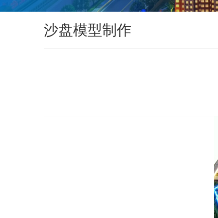
沙盘模型制作