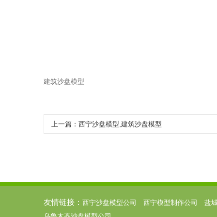
建筑沙盘模型
上一篇：
西宁沙盘模型,建筑沙盘模型
友情链接：
西宁沙盘模型公司
西宁模型制作公司
盐
乌鲁木齐沙盘模型公司