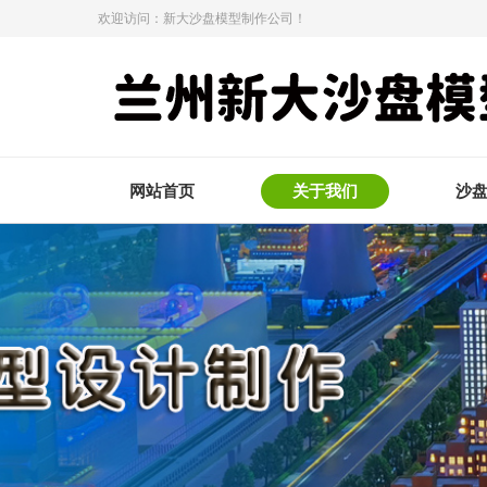
欢迎访问：新大沙盘模型制作公司！
网站首页
关于我们
沙