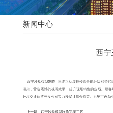
新闻中心
西宁
西宁沙盘模型制作
--三维互动虚拟楼盘是能升级和替
渲染，营造震憾的视听效果，提升现场销售的业绩。顾客
环境交通位置开发公司实力按揭计算金额等。系统可自动
上一篇：
西宁沙盘模型制作完美工艺