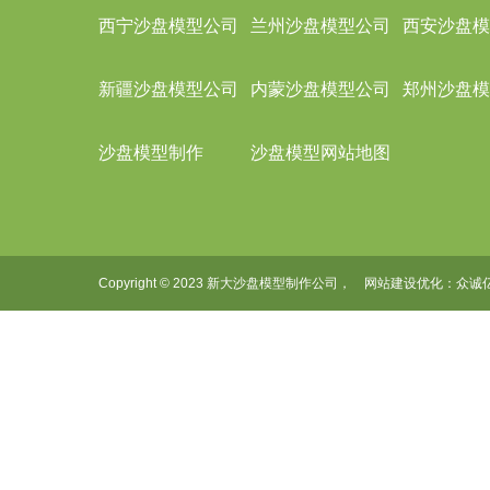
西宁沙盘模型公司
兰州沙盘模型公司
西安沙盘模
新疆沙盘模型公司
内蒙沙盘模型公司
郑州沙盘模
沙盘模型制作
沙盘模型网站地图
Copyright © 2023 新大沙盘模型制作公司， 网站建设优化：
众诚