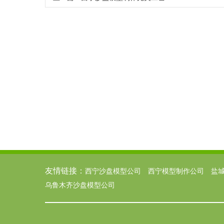
友情链接：
西宁沙盘模型公司
西宁模型制作公司
盐
乌鲁木齐沙盘模型公司